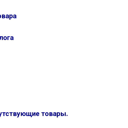
овара
лога
путствующие товары.