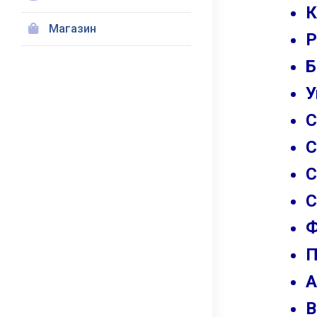
К
Магазин
Р
Б
У
С
С
С
С
Ф
П
А
В