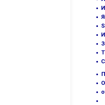
И
Я
S
И
З
Т
С
П
О
о