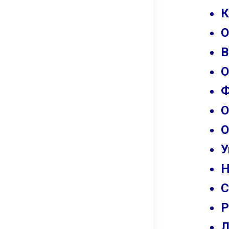
К
О
В
О
Ф
О
О
У
Н
С
Р
Л