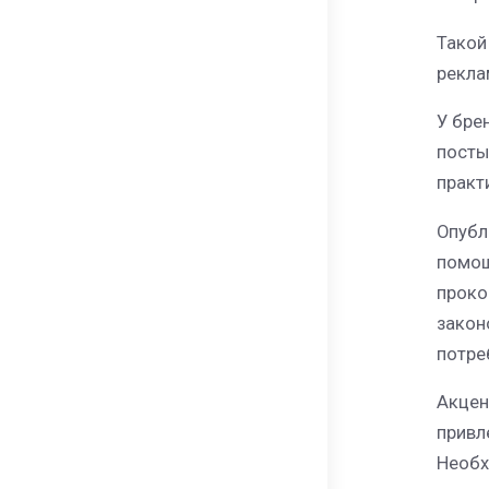
Такой
рекла
У бре
посты
практ
Опубл
помощ
проко
закон
потре
Акцен
привл
Необх