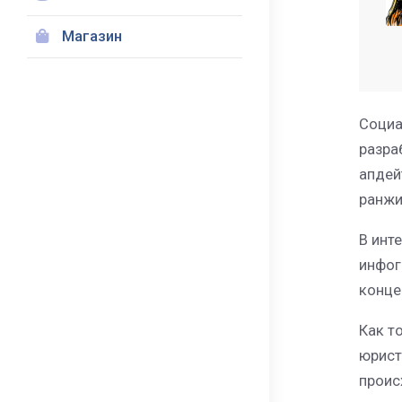
Магазин
Социа
разра
апдей
ранжи
В инт
инфог
конце
Как т
юрист
проис