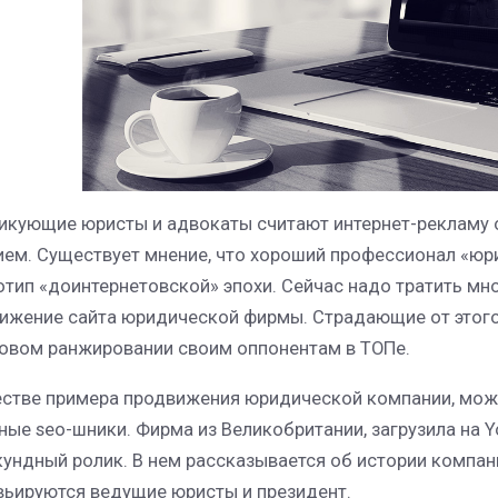
икующие юристы и адвокаты считают интернет-рекламу
ием. Существует мнение, что хороший профессионал «юри
отип «доинтернетовской» эпохи. Сейчас надо тратить мн
ижение сайта юридической фирмы. Страдающие от этого
овом ранжировании своим оппонентам в ТОПе.
естве примера продвижения юридической компании, можн
ные seo-шники. Фирма из Великобритании, загрузила на 
кундный ролик. В нем рассказывается об истории компан
вьируются ведущие юристы и президент.