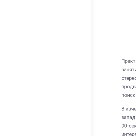
Практ
занят
стере
продв
поиск
В кач
запад
90-се
интер