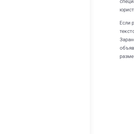
специ
юрист
Если 
текст
Заран
объяв
разме