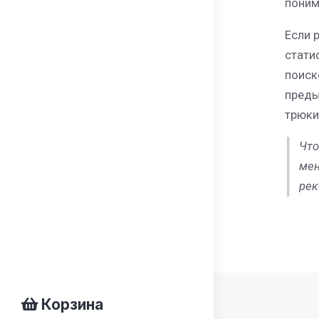
поним
Если 
стати
поиск
преды
трюки
Что
мен
рек
Корзина