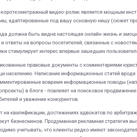
 короткометражный видео-ролик является мощным инс
мы, адаптированные под вашу основную нишу (сюжет про
нда должна быть видна настоящая онлайн-жизнь и эмоции
 и ответы на вопросы посетителей, связанные с новост
ики стимулирует интерес впервые зашедших пользовател
икованные правовые документы с комментариями юристо
и населению. Написание информационных статей вроде "
мментированные вовремя информационные поводы (напр
опроекты) в блоге - повлияет на поисковое продвижение
бителей и уважение конкурентов.
т на квалификации, достижениях адвокатов по арбитра
екут бизнесменов. Продуманная рекламная стратегия вы
одимо учитывать, что клиенты редко имеют законодате