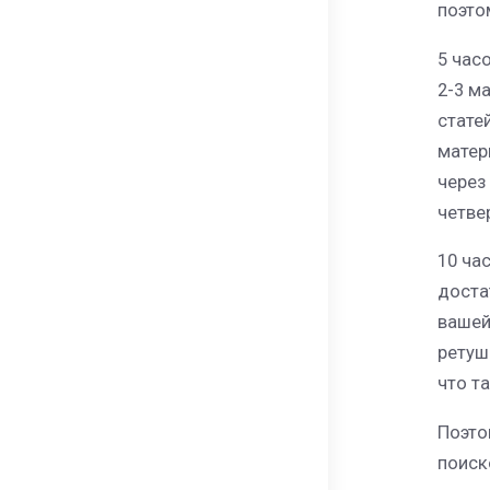
поэто
5 час
2-3 м
стате
матер
через
четвер
10 ча
доста
вашей
ретуш
что т
Поэто
поиск