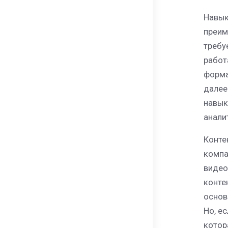
Навык
преим
требу
работ
форма
далее
навык
анали
Конте
компа
видео
конте
основ
Но, е
котор