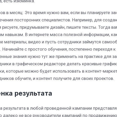
а, есть изюминка.
сов в месяц: Это время нужно вам, если вы планируете 
ечения посторонних специалистов. Например, для создан
и рисуете, придумываете дизайн, пишите тексты. Тогда в
м навыкам. В интернете масса полезной информации, ка
е материалы, видео и пусть сотрудники займутся самообр
. Начинайте с простого обучения, постепенно переходя 
енные знания нужно тут же применить на практике для за
дники в графическом редакторе делать красивые графики.
ки, которые можно будет использовать в контент-марке
дников обучите, и контент получите для своих проектов.
нка результата
а результата в любой проведенной кампании представля
о далеко не все руководители кампаний по продвижению