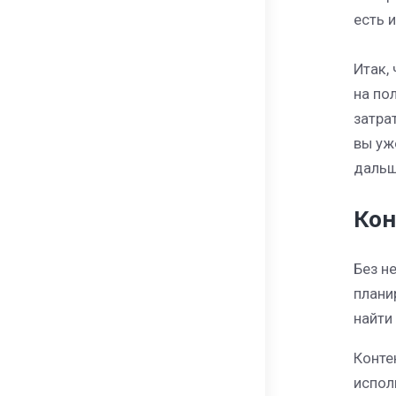
есть и
Итак,
на по
затра
вы уж
дальш
Кон
Без н
плани
найти
Конте
испол