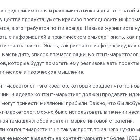
и предпринимателя и рекламиста нужны для того, чтобы
ущества продукта, уметь красиво преподносить информац
ется, а это требуется почти всегда. Навыки журналиста 
ать с информацией в практическом смысле - знать, как п
тировать тексты. Знать, как рисовать инфографику, как 
. Как видите, список впечатляющий. Контент-маркетоло
ов, которые будут помогать ему реализовывать проекты
тическое, и творческое мышление.
нт-маркетолог - это креатор, который создает что-то но
нии. В идеале контент-маркетинг должен продавать идеи
 могут принести миллионы прибыли. Важно, что бы любу
нт-маркетолог, можно было использовать в течении неско
ная тема для любой контент-маркетинговой стратегии.
сли контент-маркетинг не так уж прост, то за него нужно 
ая не может выделить на контент-маркетинг более 1000