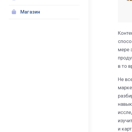
Магазин
Конте
спосо
мере 
проду
в то 
Не вс
марке
разби
навык
иссле
изучи
и карт