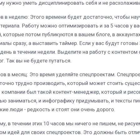
му нужно уметь дисциплинировать себя и не расхолажива
ов в неделю: Этого времени будет достаточно, чтобы нау
атериала. Работу можно оптимизировать и за 5 часов у 
й, которые потом публикуются в вашем блоге, в аккаунтах
иалы сразу, а выставить таймер. Если у вас будут готовы
 день в течении недели. Выделите на работу с контентом
г. Так вы не будете путаться.
сов в месяц: Это время уделяйте спецпроектам. Спецпрое
точно трудно производить, который может стоить сущес
 компании был такой контент-менеджер, который и рисо
ью заниматься, и инфографику придумывать, и тексты пис
акие люди - редкость и стоят они очень дорого.
му, в течении этих 10 часов мы ничего не пишем, не рису
ом идей для своих спецпроектов. Это должны быть отлич