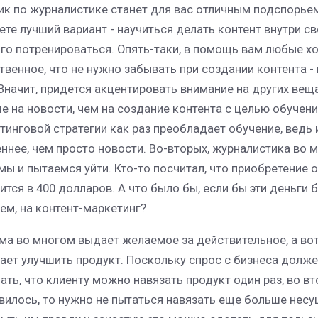
ик по журналистике станет для вас отличным подспорье
те лучший вариант - научиться делать контент внутри св
го потренироваться. Опять-таки, в помощь вам любые х
твенное, что не нужно забывать при создании контента - 
Значит, придется акцентировать внимание на других веща
е на новости, чем на создание контента с целью обучения
тинговой стратегии как раз преобладает обучение, ведь
ннее, чем просто новости. Во-вторых, журналистика во 
мы и пытаемся уйти. Кто-то посчитал, что приобретение
ится в 400 долларов. А что было бы, если бы эти деньги
ем, на контент-маркетинг?
ма во многом выдает желаемое за действительное, а вот
ает улучшить продукт. Поскольку спрос с бизнеса долже
ать, что клиенту можно навязать продукт один раз, во вто
вилось, то нужно не пытаться навязать еще больше нес