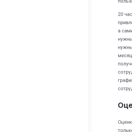
польз
20 ча
привл
а сам
нужны
нужны
месяц
получ
сотру
графи
сотру
Оце
Оценк
тольк