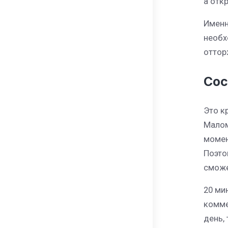
а отк
Именн
необх
оттор
Сос
Это к
Малом
момен
Поэто
сможе
20 ми
комме
день,