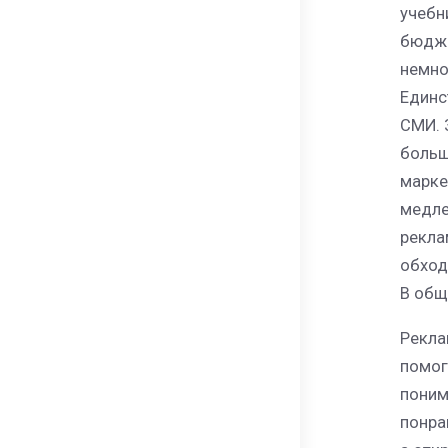
учебн
бюдже
немно
Единс
СМИ. 
больш
марке
медле
рекла
обход
В общ
Рекла
помог
поним
понра