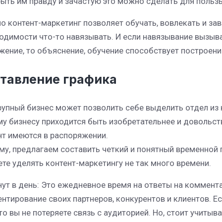
рыть им правду и зачастую это можно сделать для польз
о контент-маркетинг позволяет обучать, вовлекать и за
одимости что-то навязывать. И если навязывание вызыв
жение, то объяснение, обучение способствует построен
тавление графика
рупный бизнес может позволить себе выделить отдел из 
у бизнесу приходится быть изобретательнее и довольст
т имеются в распоряжении.
му, предлагаем составить четкий и понятный временной 
те уделять контент-маркетингу не так много времени.
нут в день: Это ежедневное время на ответы на коммента
нтирование своих партнеров, конкурентов и клиентов. Ес
 то вы не потеряете связь с аудиторией. Но, стоит учитыв