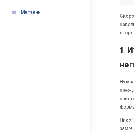
Магазин
Скоро
невел
скоро
1. 
нег
Нужна
прежд
прият
форму
Никог
замеч