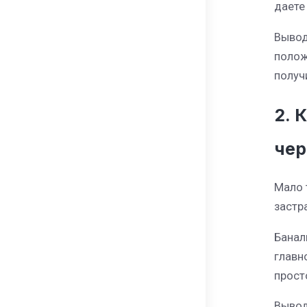
даете
Вывод
полож
получ
2. 
чер
Мало 
застр
Банал
главн
просто
Вывод