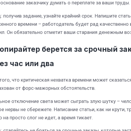
 основание заказчику думать о переплате за ваши труды.
: получив задание, узнайте крайний срок. Напишите стать
енного времени – работодатель будет рад качественно
ил. Он обязательно отметит ваши старания денежным в
Копирайтер берется за срочный за
ез час или два
того, что критическая нехватка времени может сказаться
ахован от форс-мажорных обстоятельств.
ьное отключение света может сыграть злую шутку – челов
ое нервы не сбережете. Написание статьи, как ни крути, 
 на просто слог не идет, а время тикает.
: старайтесь не браться за срочные заказы, которые зас