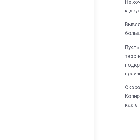
Не хо
к дру
Вывод
больш
Пусть
творч
подкр
произ
Скоро
Копир
как е